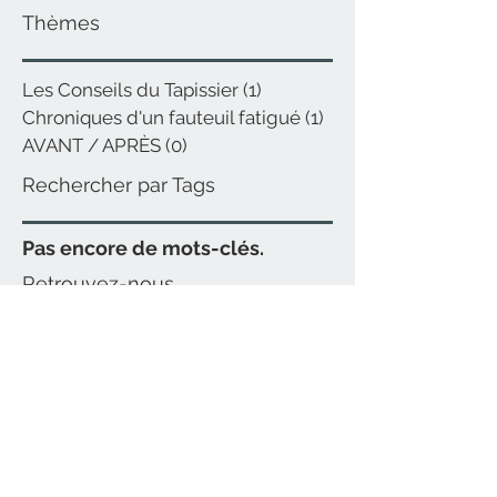
Thèmes
Les Conseils du Tapissier
(1)
1 post
Chroniques d'un fauteuil fatigué
(1)
1 post
AVANT / APRÈS
(0)
0 post
Rechercher par Tags
Pas encore de mots-clés.
Retrouvez-nous
CONTACT